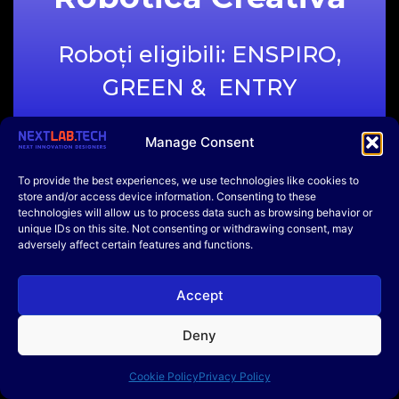
traseul într-un timp cat mai scurt. Este cea mai
accesibilă probă. Pe platforma de adaptive learning
NEXTLAB.TECH elevii pot găsi instrucțiuni, scheme,
Roboți eligibili: ENSPIRO,
fișiere video, întrebări de verificare și o versiune
inițială de cod. Elevii trebuie să îmbunătățească
GREEN & ENTRY
codul și să calibreze robotul pentru a câștiga.
Manage Consent
To provide the best experiences, we use technologies like cookies to
store and/or access device information. Consenting to these
Robotică Creativă
technologies will allow us to process data such as browsing behavior or
unique IDs on this site. Not consenting or withdrawing consent, may
Este o probă pentru elevi avansați, ce necesită un
adversely affect certain features and functions.
Line-Follower
kit ENSPIRO sau EDULIB, disponibil în 5400 de școli
gimnaziale din România. Elevii vor crea un robot cu
utilitate casnică, la alegere (ex: robot de udat
Accept
Advanced
plante, hrănit pisica etc.). Kit-ul ENSPIRO include
componente electronice și electromecanice, la
Deny
care se pot adăuga extensii 3D sau mecanice.
Roboți eligibili: TECNICUS
Cookie Policy
Privacy Policy