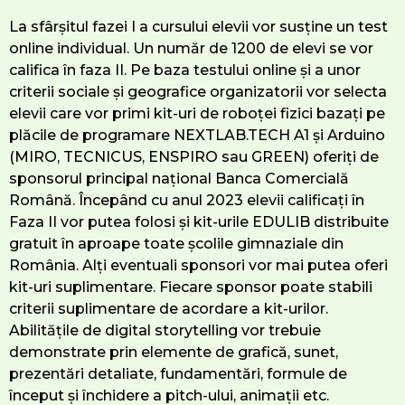
La sfârșitul fazei I a cursului elevii vor susține un test
online individual. Un număr de 1200 de elevi se vor
califica în faza II. Pe baza testului online și a unor
criterii sociale și geografice organizatorii vor selecta
elevii care vor primi kit-uri de roboței fizici bazați pe
plăcile de programare NEXTLAB.TECH A1 și Arduino
(MIRO, TECNICUS, ENSPIRO sau GREEN) oferiți de
sponsorul principal național Banca Comercială
Română. Începând cu anul 2023 elevii calificați în
Faza II vor putea folosi și kit-urile EDULIB distribuite
gratuit în aproape toate școlile gimnaziale din
România. Alți eventuali sponsori vor mai putea oferi
kit-uri suplimentare. Fiecare sponsor poate stabili
criterii suplimentare de acordare a kit-urilor.
Abilitățile de digital storytelling vor trebuie
demonstrate prin elemente de grafică, sunet,
prezentări detaliate, fundamentări, formule de
început și închidere a pitch-ului, animații etc.