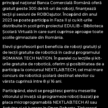
principal naţional Banca Comercială Română oferă
gratuit peste 300 de kit-uri de roboţi, finanţează
lecţii şi sesiuni de ROBOajutor. Începând din anul
2023 se poate participa în Faza II și cu kit-urile
distribuite în școli prin proiectul EDULIB – Biblioteca
Școlară Virtuală în care sunt cuprinse aproape toate
școlile gimnaziale din România.
Elevii și profesorii pot beneficia de roboți gratuiți și
de lecții gratuite de robotică în cadrul programului
ROMANIA TECH NATION. În paralel cu lecțiile și kit-
urile gratuite de robotică, oferim și posibilitatea de a
participa la concursul NEXTLAB.TECH, cel mai mare
concurs de robotică școlară destinat elevilor cu
vârsta cuprinsă între 8 și 16 ani.
Participând, elevii se pregătesc pentru meseriile
viitorului și învață să programeze roboți bazați pe
placa microprogramabilă NEXTLAB.TECH A1 sau